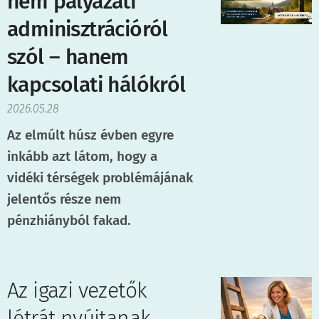
nem pályázati
adminisztrációról
szól – hanem
kapcsolati hálókról
2026.05.28
Az elmúlt húsz évben egyre
inkább azt látom, hogy a
vidéki térségek problémájának
jelentős része nem
pénzhiányból fakad.
Az igazi vezetők
létrát nyújtanak