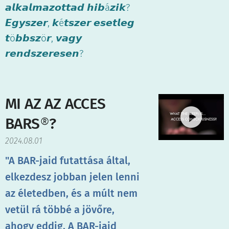
𝙖𝙡𝙠𝙖𝙡𝙢𝙖𝙯𝙤𝙩𝙩𝙖𝙙 𝙝𝙞𝙗á𝙯𝙞𝙠?
𝙀𝙜𝙮𝙨𝙯𝙚𝙧, 𝙠é𝙩𝙨𝙯𝙚𝙧 𝙚𝙨𝙚𝙩𝙡𝙚𝙜
𝙩ö𝙗𝙗𝙨𝙯ö𝙧, 𝙫𝙖𝙜𝙮
𝙧𝙚𝙣𝙙𝙨𝙯𝙚𝙧𝙚𝙨𝙚𝙣?
MI AZ AZ ACCES
BARS
®
?
2024.08.01
"A BAR-jaid futattása által,
elkezdesz jobban jelen lenni
az életedben, és a múlt nem
vetül rá többé a jövőre,
ahogy eddig. A BAR-jaid