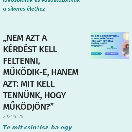
a sikeres élethez
„NEM AZT A
KÉRDÉST KELL
FELTENNI,
MŰKÖDIK-E, HANEM
AZT: MIT KELL
TENNÜNK, HOGY
MŰKÖDJÖN?”
2024.10.29
𝙏𝙚 𝙢𝙞𝙩 𝙘𝙨𝙞𝙣á𝙡𝙨𝙯, 𝙝𝙖 𝙚𝙜𝙮