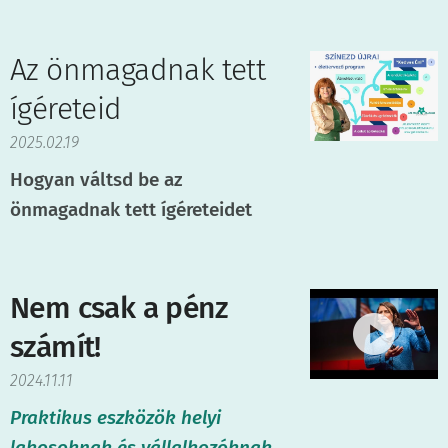
Az önmagadnak tett
ígéreteid
2025.02.19
Hogyan váltsd be az
önmagadnak tett ígéreteidet
Nem csak a pénz
számít!
2024.11.11
Praktikus eszközök helyi
lakosoknak és vállalkozóknak