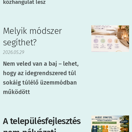
közhangulat lesz
Melyik módszer
segíthet?
2026.05.29
Nem veled van a baj – lehet,
hogy az idegrendszered túl
sokáig túlélő üzemmódban
működött
A településfejlesztés