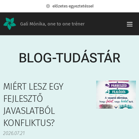
előzetes egyeztetéssel
Gali Mónika, one to one tréner
BLOG-TUDÁSTÁR
MIÉRT LESZ EGY
FEJLESZTŐ
JAVASLATBÓL
KONFLIKTUS?
2026.07.21