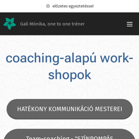
előzetes egyeztetéssel
Gali Mónika, one to one tréner
coaching-alapú work-
shopok
HATÉKONY KOMMUNIKÁCIÓ MESTEREI
Team-coaching - "SZÍNPOMPÁS