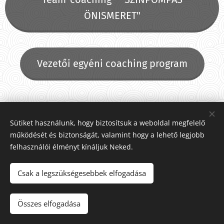
ÖNISMERET"
Vezetői egyéni coaching program
Sütiket használunk, hogy biztosítsuk a weboldal megfelelő
működését és biztonságát, valamint hogy a lehető legjobb
felhasználói élményt kínáljuk Neked.
Csak a legszükségesebbek elfogadása
© 2023 Tőkésné Gali Mónika, diplomás életerő-coach, Debrecen
Összes elfogadása
Az oldalt a
Webnode
működteti
Sütik