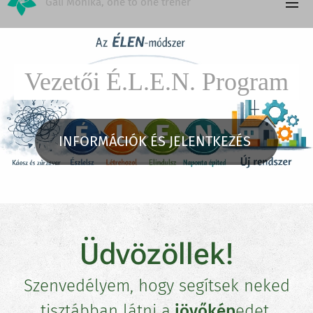
Gali Mónika, one to one tréner
Vezetői É.L.E.N. Program
INFORMÁCIÓK ÉS JELENTKEZÉS
Üdvözöllek!
Szenvedélyem, hogy segítsek neked
tisztábban látni a
jövőkép
edet,