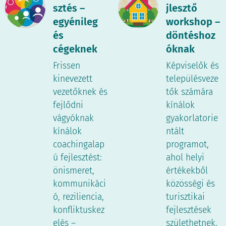
sztés –
jlesztő
egyénileg
workshop –
és
döntéshoz
cégeknek
óknak
Frissen
Képviselők és
kinevezett
településveze
vezetőknek és
tők számára
fejlődni
kínálok
vágyóknak
gyakorlatorie
kínálok
ntált
coachingalap
programot,
ú fejlesztést:
ahol helyi
önismeret,
értékekből
kommunikáci
közösségi és
ó, reziliencia,
turisztikai
konfliktuskez
fejlesztések
elés –
születhetnek.