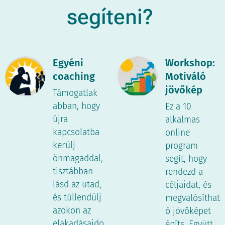
segíteni?
Egyéni
Workshop:
coaching
Motiváló
jövőkép
Támogatlak
abban, hogy
Ez a 10
újra
alkalmas
kapcsolatba
online
kerülj
program
önmagaddal,
segít, hogy
tisztábban
rendezd a
lásd az utad,
céljaidat, és
és túllendülj
megvalósíthat
azokon az
ó jövőképet
elakadásaido
építs. Együtt