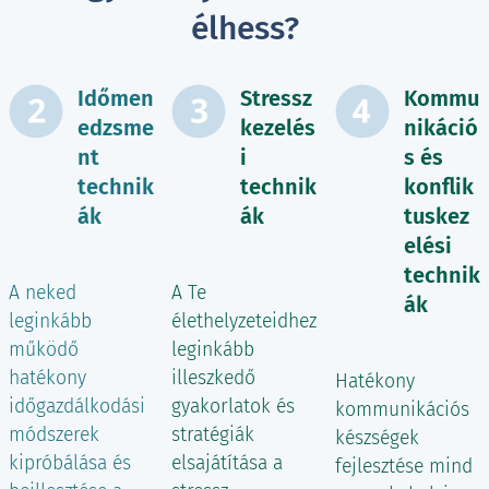
élhess?
Időmen
Stressz
Kommu
edzsme
kezelés
nikáció
nt
i
s és
technik
technik
konflik
ák
ák
tuskez
elési
technik
A neked
A Te
ák
leginkább
élethelyzeteidhez
működő
leginkább
hatékony
illeszkedő
Hatékony
időgazdálkodási
gyakorlatok és
kommunikációs
módszerek
stratégiák
készségek
kipróbálása és
elsajátítása a
fejlesztése mind