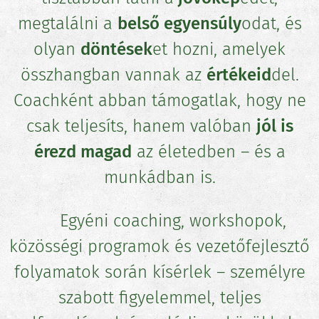
megtalálni a
belső egyensúly
odat, és
olyan
döntések
et hozni, amelyek
összhangban vannak az
értékeid
del.
Coachként abban támogatlak, hogy ne
csak teljesíts, hanem valóban
jól is
érezd magad
az életedben – és a
munkádban is.
👥 Egyéni coaching, workshopok,
közösségi programok és vezetőfejlesztő
folyamatok során kísérlek – személyre
szabott figyelemmel, teljes