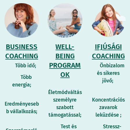
BUSINESS
WELL-
IFJÚSÁGI
COACHING
BEING
COACHING
PROGRAM
🌟 Több idő;
🌟 Önbizalom
és sikeres
OK
🌟 Több
jövő;
energia;
🌟
Életmódváltás
🌟
🌟
személyre
K
oncentrációs
Eredményeseb
szabott
zavarok
b vállalkozás;
támogatással;
leküzdése
;
🌟
🌟 Test és
🌟 S
tressz-