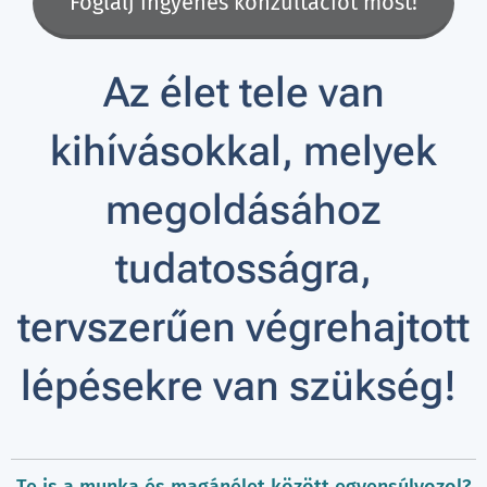
Foglalj ingyenes konzultációt most!
Az élet tele van
kihívásokkal, melyek
megoldásához
tudatosságra,
tervszerűen végrehajtott
lépésekre van szükség!