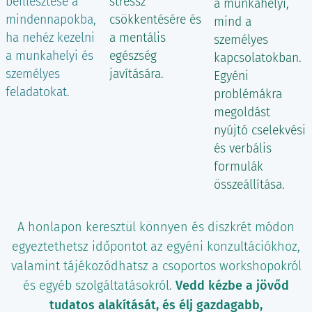
beillesztése a
stressz
a munkahelyi,
mindennapokba,
csökkentésére és
mind a
ha nehéz kezelni
a mentális
személyes
a munkahelyi és
egészség
kapcsolatokban.
személyes
javítására.
Egyéni
feladatokat.
problémákra
megoldást
nyújtó cselekvési
és verbális
formulák
összeállítása.
A honlapon keresztül könnyen és diszkrét módon
egyeztethetsz időpontot az egyéni konzultációkhoz,
valamint tájékozódhatsz a csoportos workshopokról
és egyéb szolgáltatásokról.
Vedd kézbe a jövőd
tudatos alakítását, és élj gazdagabb,