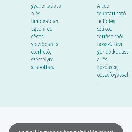
gyakorlatiasa
A cél:
n és
fenntartható
támogatóan.
fejlődés
Egyéni és
szűkös
céges
forrásokból,
verzióban is
hosszú távú
elérhető,
gondolkodáss
személyre
al és
szabottan.
közösségi
összefogással
.