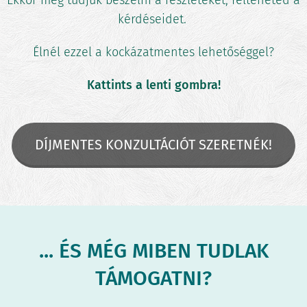
Ekkor meg tudjuk beszélni a részleteket, felteheted a
kérdéseidet.
Élnél ezzel a kockázatmentes lehetőséggel?
Kattints a lenti gombra!
DÍJMENTES KONZULTÁCIÓT SZERETNÉK!
... ÉS MÉG MIBEN TUDLAK
TÁMOGATNI?