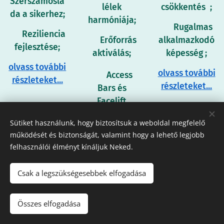
Szerszámoslá
lélek
csökkentés
;
da a sikerhez;
harmóniája;
🌟 R
ugalmas
🌟 Reziliencia
🌟 Erőforrás
alkalmazkodó
fejlesztése;
aktiválás;
képesség
;
olvass további
olvass további
🌟
Access
részleteket...
részleteket...
Bars és
Facelift
kezelések;
Sütiket használunk, hogy biztosítsuk a weboldal megfelelő
olvass további
működését és biztonságát, valamint hogy a lehető legjobb
felhasználói élményt kínáljuk Neked.
részleteket...
Csak a legszükségesebbek elfogadása
Kezdhetjük?
Válassz
Összes elfogadása
workshopot!