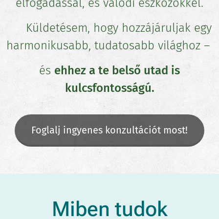
elfogadással, és valódi eszközökkel.
🌍 Küldetésem, hogy hozzájáruljak egy
harmonikusabb, tudatosabb világhoz –
és
ehhez a te belső utad is
kulcsfontosságú.
Foglalj ingyenes konzultációt most!
Miben tudok