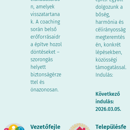
n, amelyek
dolgozunk a
visszatartana
bőség,
k. A coaching
harmónia és
során belső
célirányosság
erőforrásaidr
megteremtés
a építve hozol
én, konkrét
döntéseket –
lépésekben,
szorongás
közösségi
helyett
támogatással.
biztonságérze
Indulás:
ttel és
🗓
önazonosan.
Következő
indulás:
2026.03.05.
Vezetőfejle
Településfe