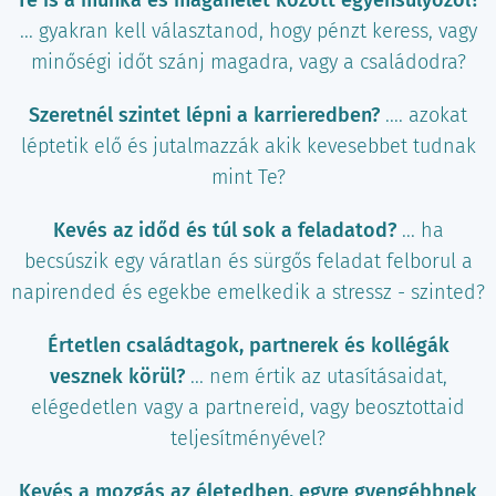
Te is a munka és magánélet között egyensúlyozol?
... gyakran kell választanod, hogy pénzt keress, vagy
minőségi időt szánj magadra, vagy a családodra?
Szeretnél szintet lépni a karrieredben?
.... azokat
léptetik elő és jutalmazzák akik kevesebbet tudnak
mint Te?
Kevés az időd és túl sok a feladatod?
... ha
becsúszik egy váratlan és sürgős feladat felborul a
napirended és egekbe emelkedik a stressz - szinted?
Értetlen családtagok, partnerek és kollégák
vesznek körül?
... nem értik az utasításaidat,
elégedetlen vagy a partnereid, vagy beosztottaid
teljesítményével?
Kevés a mozgás az életedben, egyre gyengébbnek