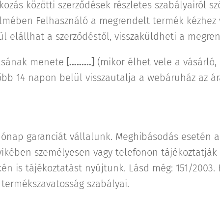
kozás közötti szerződések részletes szabályairól szól
elmében Felhasználó a megrendelt termék kézhez v
l elállhat a szerződéstől, visszaküldheti a megre
lásának menete
[………]
(mikor élhet vele a vásárló,
bb 14 napon belül visszautalja a webáruház az árat
ónap garanciát vállalunk. Meghibásodás esetén a
yikében személyesen vagy telefonon tájékoztatják a
én is tájékoztatást nyújtunk. Lásd még: 151/2003. 
, termékszavatosság szabályai.