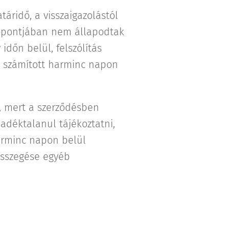
táridő, a visszaigazolástól
dőpontjában nem állapodtak
dőn belül, felszólítás
 számított harminc napon
i, mert a szerződésben
adéktalanul tájékoztatni,
harminc napon belül
désszegése egyéb