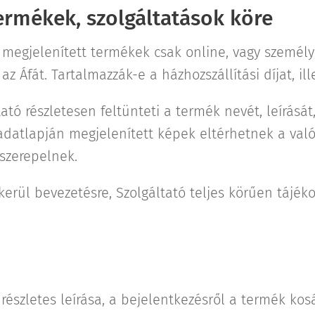
ermékek, szolgáltatások köre
a megjelenített termékek csak online, vagy személ
z Áfát. Tartalmazzák-e a házhozszállítási díjat, ill
ó részletesen feltünteti a termék nevét, leírását,
adatlapján megjelenített képek eltérhetnek a való
 szerepelnek.
rül bevezetésre, Szolgáltató teljes körűen tájéko
észletes leírása, a bejelentkezésről a termék kos