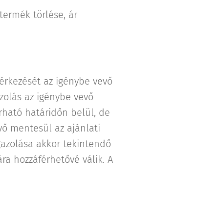
termék törlése, ár
rkezését az igénybe vevő
zolás az igénybe vevő
rható határidőn belül, de
ő mentesül az ajánlati
gazolása akkor tekintendő
ra hozzáférhetővé válik. A