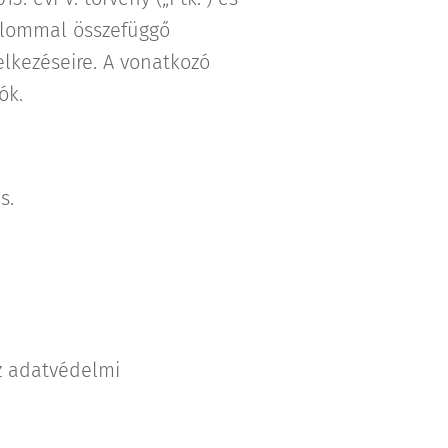
dalommal összefüggő
elkezéseire. A vonatkozó
ók.
s.
az adatvédelmi