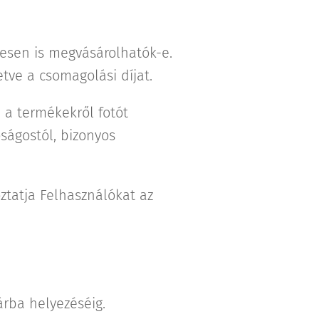
yesen is megvásárolhatók-e.
etve a csomagolási díjat.
 a termékekről fotót
ságostól, bizonyos
ztatja Felhasználókat az
árba helyezéséig.