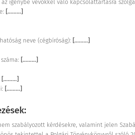
, az igénybe vevőkkel való kapcsolattartásra szolg
me:
[………]
hatóság neve (cégbíróság):
[………]
i száma:
[………]
[………]
i:
[………]
ezések:
em szabályozott kérdésekre, valamint jelen Szabá
nös tekintettel a Polgári Törvénykönyvről szóló 2013