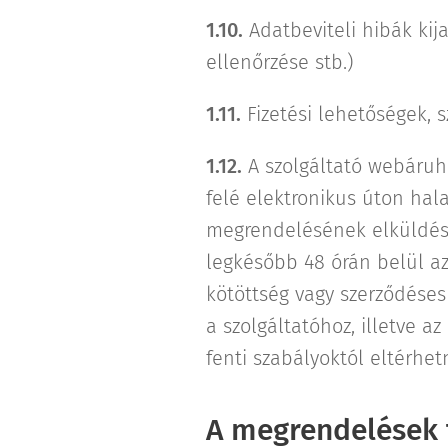
1.10.
Adatbeviteli hibák kija
ellenőrzése stb.)
1.11.
Fizetési lehetőségek, s
1.12.
A szolgáltató webáruh
felé elektronikus úton hal
megrendelésének elküldését
legkésőbb 48 órán belül az
kötöttség vagy szerződéses
a szolgáltatóhoz, illetve 
fenti szabályoktól eltérhe
A megrendelések f