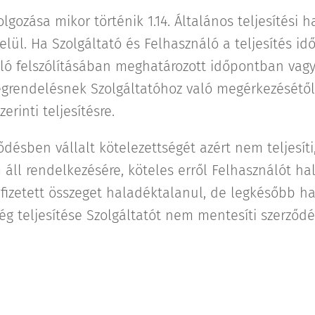
ozása mikor történik 1.14. Általános teljesítési ha
lül. Ha Szolgáltató és Felhasználó a teljesítés i
ló felszólításában meghatározott időpontban vagy i
rendelésnek Szolgáltatóhoz való megérkezésétől
erinti teljesítésre.
ődésben vállalt kötelezettségét azért nem teljesít
ll rendelkezésére, köteles erről Felhasználót hal
 fizetett összeget haladéktalanul, de legkésőbb 
tség teljesítése Szolgáltatót nem mentesíti szerző