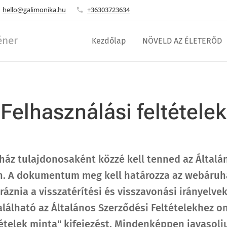
hello@galimonika.hu
+36303723634
éner
Kezdőlap
NÖVELD AZ ÉLETERŐD
Felhasználási feltételek
uház tulajdonosaként közzé kell tenned az Általá
n. A dokumentum meg kell határozza az webáruház
ráznia a visszatérítési és visszavonási irányelv
álható az Általános Szerződési Feltételekhez onl
tételek minta" kifejezést. Mindenképpen javasolj