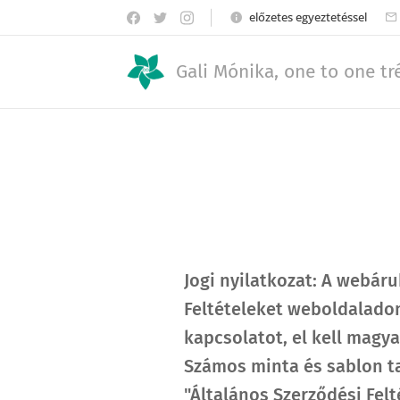
előzetes egyeztetéssel
Gali Mónika, one to one tr
Jogi nyilatkozat: A webár
Feltételeket weboldalado
kapcsolatot, el kell magya
Számos minta és sablon tal
"Általános Szerződési Fel