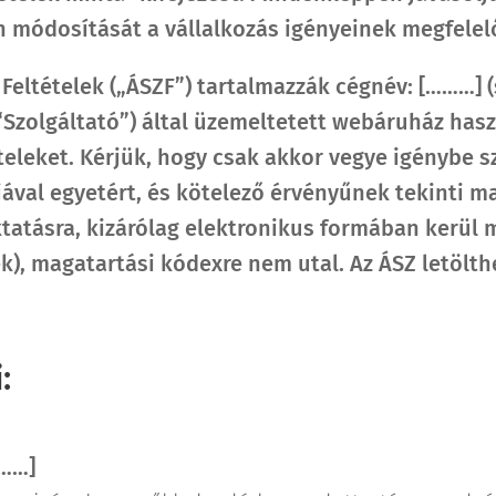
n módosítását a vállalkozás igényeinek megfelel
 Feltételek („ÁSZF”) tartalmazzák cégnév:
[………]
(
 (“Szolgáltató”) által üzemeltetett webáruház ha
teleket. Kérjük, hogy csak akkor vegye igénybe s
al egyetért, és kötelező érvényűnek tekinti ma
atásra, kizárólag elektronikus formában kerül
k), magatartási kódexre nem utal. Az ÁSZ letölthe
:
……]