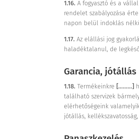
1.16.
A fogyasztó és a vállal
rendelet szabályozása ért
napon belül indoklás nélkü
1.17.
Az elállási jog gyakor
haladéktalanul, de legkéső
Garancia, jótállás
1.18.
Termékeinkre
[………]
h
található szervizek bármel
elérhetőségeink valamelyik
jótállás, kellékszavatosság
Panaszkezelés