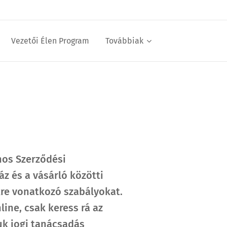
Vezetői Élen Program
Továbbiak
nos Szerződési
 és a vásárló közötti
ekre vonatkozó szabályokat.
ine, csak keress rá az
uk jogi tanácsadás