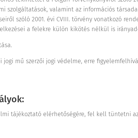
mi szolgáltatások, valamint az információs társa
eiről szóló 2001. évi CVIII. törvény vonatkozó rend
lkezései a felekre külön kikötés nélkül is irányad
tása.
 jogi mű szerzői jogi védelme, erre figyelemfelhívá
ályok:
lmi tájékoztató elérhetőségére, fel kell tüntetni 