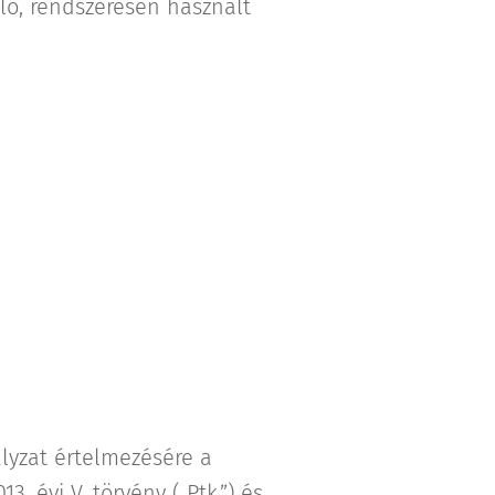
áló, rendszeresen használt
lyzat értelmezésére a
. évi V. törvény („Ptk.”) és