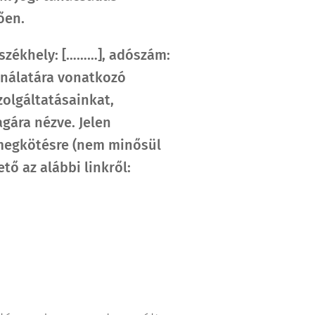
ően.
székhely:
[………]
, adószám:
sználatára vonatkozó
zolgáltatásainkat,
gára nézve. Jelen
 megkötésre (nem minősül
tő az alábbi linkről: