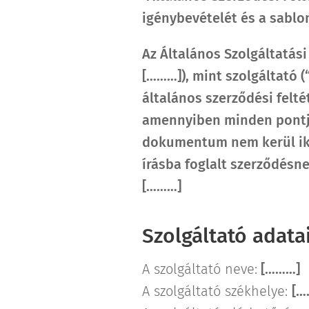
igénybevételét és a sablo
Az Általános Szolgáltatási
[………]
), mint szolgáltató
általános szerződési felté
amennyiben minden pontjáv
dokumentum nem kerül ikt
írásba foglalt szerződésne
[………]
Szolgáltató adatai
A szolgáltató neve:
[………]
A szolgáltató székhelye:
[…