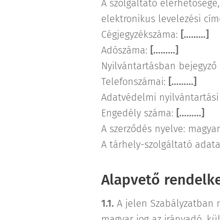
A szolgáltató elérhetősége
elektronikus levelezési cí
Cégjegyzékszáma:
[………]
Adószáma:
[………]
Nyilvántartásban bejegyző 
Telefonszámai:
[………]
Adatvédelmi nyilvántartás
Engedély száma:
[………]
A szerződés nyelve: magyar
A tárhely-szolgáltató adata
Alapvető rendelk
1.1.
A jelen Szabályzatban n
magyar jog az irányadó, külö