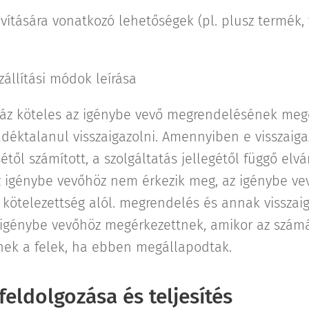
vítására vonatkozó lehetőségek (pl. plusz termék, 
zállítási módok leírása
áz köteles az igénybe vevő megrendelésének megé
adéktalanul visszaigazolni. Amennyiben e visszaiga
ől számított, a szolgáltatás jellegétől függő elvá
 igénybe vevőhöz nem érkezik meg, az igénybe vev
 kötelezettség alól. megrendelés és annak visszai
az igénybe vevőhöz megérkezettnek, amikor az számá
tnek a felek, ha ebben megállapodtak.
eldolgozása és teljesítés