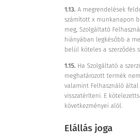
1.13.
A megrendelések feldolg
számított x munkanapon be
meg, Szolgáltató Felhaszná
hiányában legkésőbb a meg
belül köteles a szerződés sz
1.15.
Ha Szolgáltató a szerz
meghatározott termék nem á
valamint Felhasználó által
visszatéríteni. E kötelezet
következményei alól.
Elállás joga